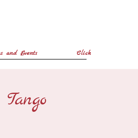
s and Events
Click
l Tango