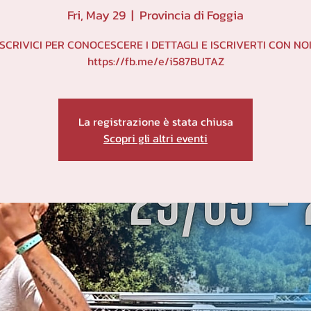
Fri, May 29
  |  
Provincia di Foggia
SCRIVICI PER CONOCESCERE I DETTAGLI E ISCRIVERTI CON NO
https://fb.me/e/i587BUTAZ
La registrazione è stata chiusa
Scopri gli altri eventi